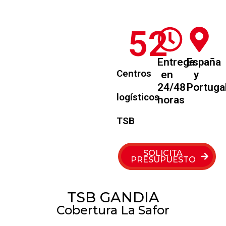
52
Entrega
España
Centros
en
y
24/48
Portuga
logísticos
horas
TSB
SOLICITA
PRESUPUESTO
TSB GANDIA
Cobertura La Safor