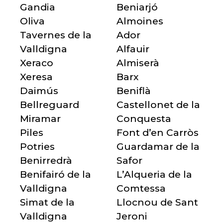
Gandia
Beniarjó
Oliva
Almoines
Tavernes de la
Ador
Valldigna
Alfauir
Xeraco
Almiserà
Xeresa
Barx
Daimús
Beniflà
Bellreguard
Castellonet de la
Miramar
Conquesta
Piles
Font d’en Carròs
Potries
Guardamar de la
Benirredrà
Safor
Benifairó de la
L’Alqueria de la
Valldigna
Comtessa
Simat de la
Llocnou de Sant
Valldigna
Jeroni