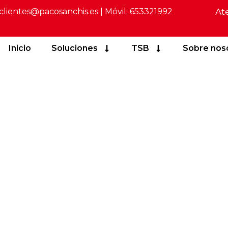
clientes@pacosanchis.es
| Móvil:
653321992
At
Inicio
Soluciones
TSB
Sobre nos