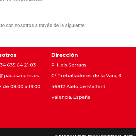
to con nosotros a través de la siguiente
sotros
Dirección
34 635 64 21 83
P. I. els Serrans,
@pacosanchis.es
C/ Treballadores de la Vara, 3
V de 08:00 a 19:00
46812 Aielo de Malferit
Valencia, España