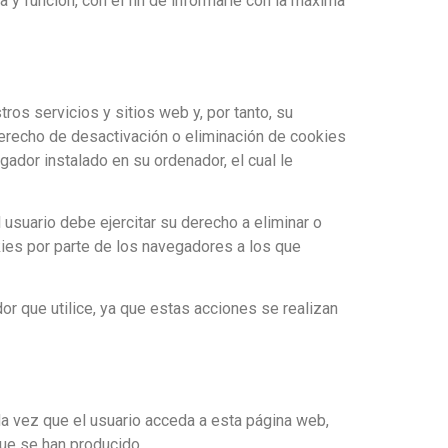
 y función, con el fin de informarle con la máxima
os servicios y sitios web y, por tanto, su
derecho de desactivación o eliminación de cookies
ador instalado en su ordenador, el cual le
suario debe ejercitar su derecho a eliminar o
kies por parte de los navegadores a los que
 que utilice, ya que estas acciones se realizan
da vez que el usuario acceda a esta página web,
ue se han producido.