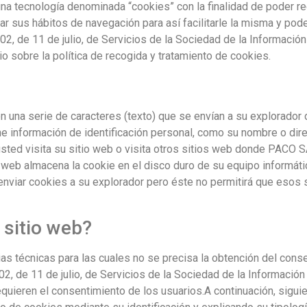
una tecnología denominada “cookies” con la finalidad de poder re
ar sus hábitos de navegación para así facilitarle la misma y pod
002, de 11 de julio, de Servicios de la Sociedad de la Informació
io sobre la política de recogida y tratamiento de cookies.
una serie de caracteres (texto) que se envían a su explorador d
ene información de identificación personal, como su nombre o d
ted visita su sitio web o visita otros sitios web donde PACO 
 web almacena la cookie en el disco duro de su equipo informáti
enviar cookies a su explorador pero éste no permitirá que esos s
 sitio web?
pias técnicas para las cuales no se precisa la obtención del cons
002, de 11 de julio, de Servicios de la Sociedad de la Informació
quieren el consentimiento de los usuarios.A continuación, sigui