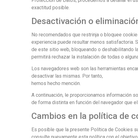
Protección de Datos, procedemos a detallar el uso
exactitud posible.
Desactivación o eliminació
No recomendados que restrinja o bloquee cookies, 
experiencia puede resultar menos satisfactoria. 
de este sitio web, bloqueando o deshabilitando la
permitirá rechazar la instalación de todas o algun
Los navegadores web son las herramientas encarg
desactivar las mismas. Por tanto,
www.pacosanc
hemos hecho mención.
A continuación, le proporcionamos información s
de forma distinta en función del navegador que el
Cambios en la política de c
Es posible que la presente Política de Cookies s
consulte nuevamente esta política con el objetiv