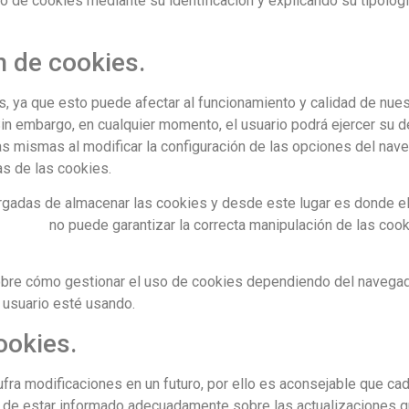
 de cookies mediante su identificación y explicando su tipología
n de cookies.
ya que esto puede afectar al funcionamiento y calidad de nuestr
Sin embargo, en cualquier momento, el usuario podrá ejercer su 
s mismas al modificar la configuración de las opciones del naveg
as de las cookies.
adas de almacenar las cookies y desde este lugar es donde el u
his.es
no puede garantizar la correcta manipulación de las coo
obre cómo gestionar el uso de cookies dependiendo del navegador
 usuario esté usando.
ookies.
ufra modificaciones en un futuro, por ello es aconsejable que ca
o de estar informado adecuadamente sobre las actualizaciones q