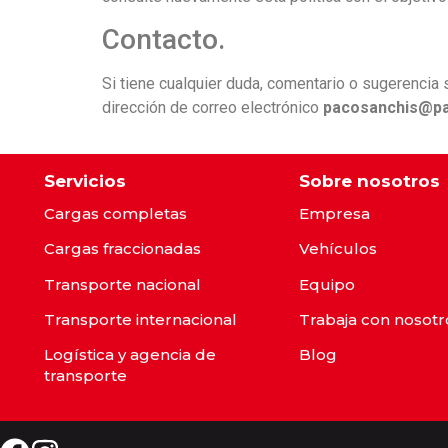
Contacto.
Si tiene cualquier duda, comentario o sugerencia 
dirección de correo electrónico
pacosanchis@pa
Servicios
Sobre nosotros
Cargas completas
Empresa
Cargas fraccionadas
Vehículos
Transporte nacional
Equipo
Transporte internacional
Trabaja con nosotr
Logística y agencia de
Blog
transporte