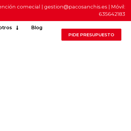
ención comecial |
gestion@pacosanchis.es
| Móvil:
635642183
otros
Blog
PIDE PRESUPUESTO