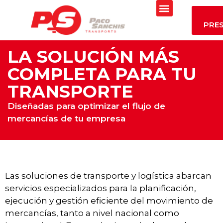
PRE
LA SOLUCIÓN MÁS
COMPLETA PARA TU
TRANSPORTE
Diseñadas para optimizar el flujo de
mercancías de tu empresa
Las soluciones de transporte y logística abarcan
servicios especializados para la planificación,
ejecución y gestión eficiente del movimiento de
mercancías, tanto a nivel nacional como