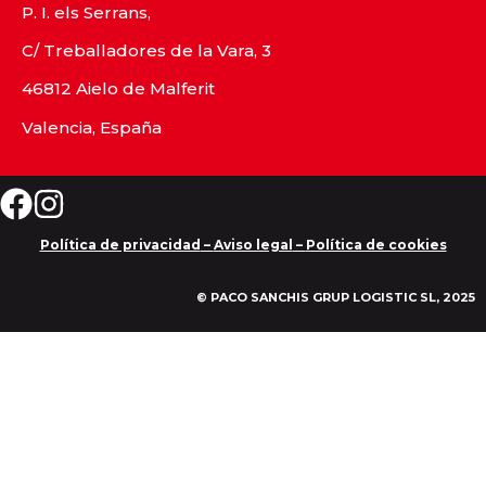
P. I. els Serrans,
C/ Treballadores de la Vara, 3
46812 Aielo de Malferit
Valencia, España
Política de privacidad
–
Aviso legal
–
Política de cookies
© PACO SANCHIS GRUP LOGISTIC SL, 2025